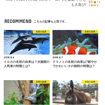
も大喜び!
RECOMMEND
こちらの記事も人気です。
名前の由来
名前の由来
2018.8.6
2018.8.7
イルカの名前の由来は？水族館の
クマノミの名前の由来は?鮮やか
人気者の特徴とは?
でかわいいその独特の特徴は？
名前の由来
名前の由来