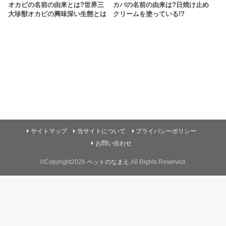
オカピの名前の由来とは?世界三
カバの名前の由来は?日焼け止め
大珍獣オカピの興味深い生態とは
クリームを塗っている!?
サイトマップ
当サイトについて
プライバシーポリシー
お問い合わせ
©Copyright2026
ペットのなまえ
.All Rights Reserved.