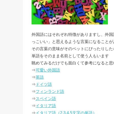
外国語
にはそれぞれ特徴がありますし、外国
っこいい
」と思えるような言葉になることが
その言葉の意味がそのペットにぴったりした
単語をそのまま名前として使う人もいます
眺めてみるだけでも面白くて参考になると思
⇒
可愛い外国語
⇒
英語
⇒
ドイツ語
⇒
フィンランド語
⇒
スペイン語
⇒
イタリア語
⇒
イタリア語（2,3,4,5文字の単語）