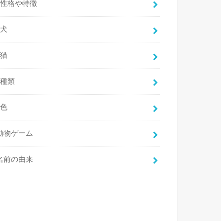
性格や特徴
犬
猫
種類
色
動物ゲーム
名前の由来