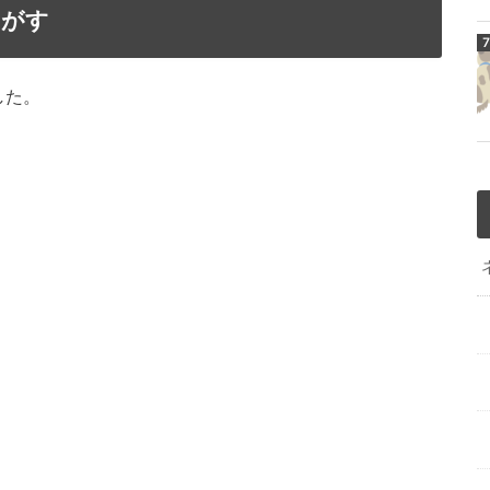
さがす
した。