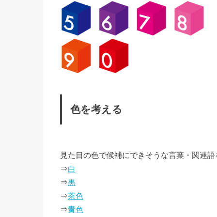
色を考える
見た目の色で候補にできそうな言葉・関連語
⇒
白
⇒
黒
⇒
茶色
⇒
青色