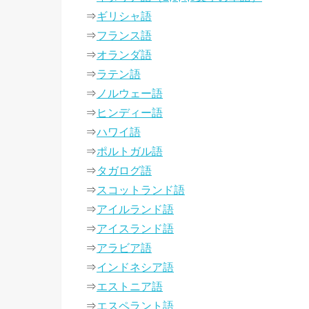
⇒
ギリシャ語
⇒
フランス語
⇒
オランダ語
⇒
ラテン語
⇒
ノルウェー語
⇒
ヒンディー語
⇒
ハワイ語
⇒
ポルトガル語
⇒
タガログ語
⇒
スコットランド語
⇒
アイルランド語
⇒
アイスランド語
⇒
アラビア語
⇒
インドネシア語
⇒
エストニア語
⇒
エスペラント語