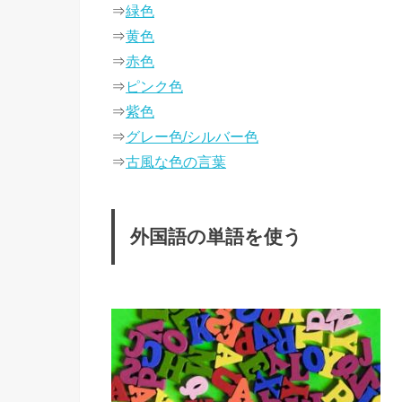
⇒
緑色
⇒
黄色
⇒
赤色
⇒
ピンク色
⇒
紫色
⇒
グレー色/シルバー色
⇒
古風な色の言葉
外国語の単語を使う