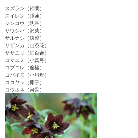
スズラン（鈴蘭）
スイレン（睡蓮）
ジンコウ（沈香）
サワシバ（沢柴）
サルナシ（猿梨）
サザンカ（山茶花）
ササユリ（笹百合）
コマユミ（小真弓）
コブニレ（瘤楡）
コバイモ（小貝母）
ココヤシ（椰子）
コウホネ（河骨）