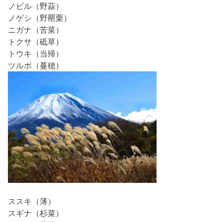
ノビル（野蒜）
ノゲシ（野罌栗）
ニガナ（苦菜）
トクサ（砥草）
トウキ（当帰）
ツルボ（蔓穂）
ススキ（薄）
スギナ（杉菜）