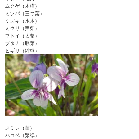
ムクゲ（木槿）
ミツバ（三つ葉）
ミズキ（水木）
ミクリ（実栗）
フトイ（太藺）
ブタナ（豚菜）
ヒギリ（緋桐）
スミレ（菫）
ハコベ（繁縷）