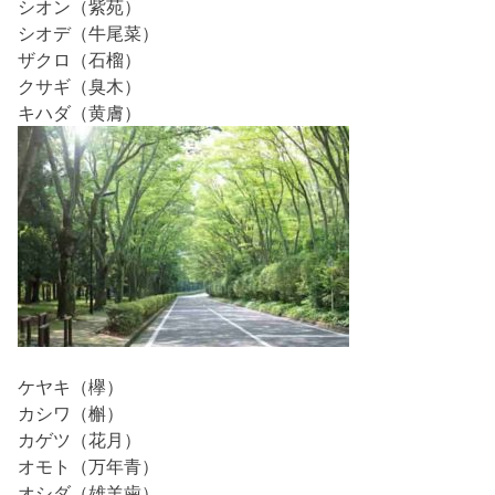
シオン（紫苑）
シオデ（牛尾菜）
ザクロ（石榴）
クサギ（臭木）
キハダ（黄膚）
ケヤキ（欅）
カシワ（槲）
カゲツ（花月）
オモト（万年青）
オシダ（雄羊歯）