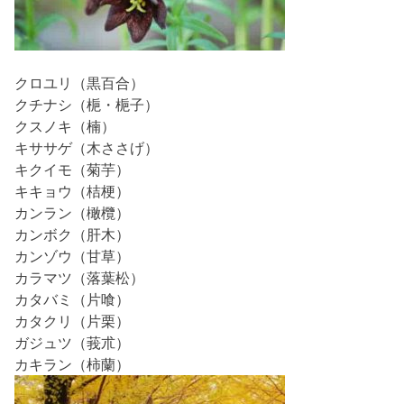
クロユリ（黒百合）
クチナシ（梔・梔子）
クスノキ（楠）
キササゲ（木ささげ）
キクイモ（菊芋）
キキョウ（桔梗）
カンラン（橄欖）
カンボク（肝木）
カンゾウ（甘草）
カラマツ（落葉松）
カタバミ（片喰）
カタクリ（片栗）
ガジュツ（莪朮）
カキラン（柿蘭）