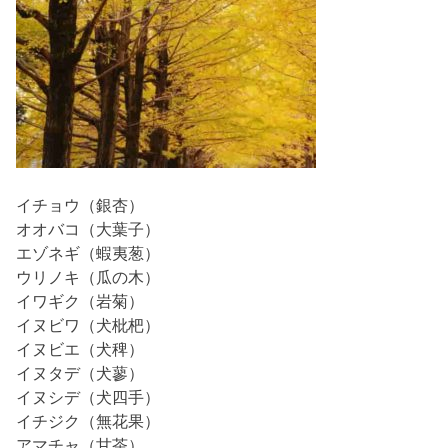
イチョウ（銀杏）
オオバコ（大葉子）
エゾネギ（蝦夷葱）
ウリノキ（瓜の木）
イワギク（岩菊）
イヌビワ（犬枇杷）
イヌビエ（犬稗）
イヌタデ（犬蓼）
イヌシデ（犬四手）
イチジク（無花果）
アマチャ（甘茶）