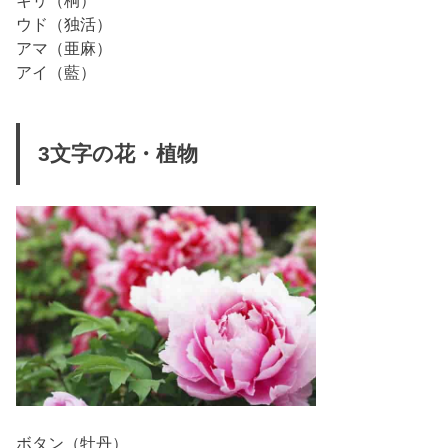
キリ（桐）
ウド（独活）
アマ（亜麻）
アイ（藍）
3文字の花・植物
ボタン（牡丹）