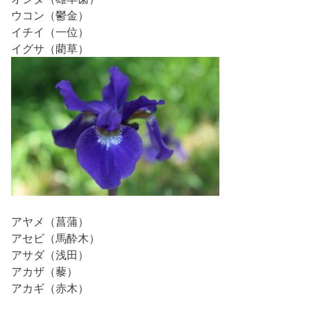
ウコン（鬱金）
イチイ（一位）
イグサ（藺草）
アヤメ（菖蒲）
アセビ（馬酔木）
アサダ（浅田）
アカザ（藜）
アカギ（赤木）