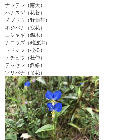
ナンテン（南天）
ハナスゲ（花菅）
ノブドウ（野葡萄）
ネジバナ（捩花）
ニシキギ（錦木）
ナニワズ（難波津）
トドマツ（椴松）
トチュウ（杜仲）
テッセン（鉄線）
ツリバナ（吊花）