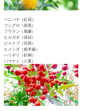
ベニバナ（紅花）
フシグロ（節黒）
フウラン（風蘭）
ヒルガオ（昼顔）
ビャクブ（百部）
ヒメシダ（姫羊歯）
ハリギリ（針桐）
ハマナシ（八重）