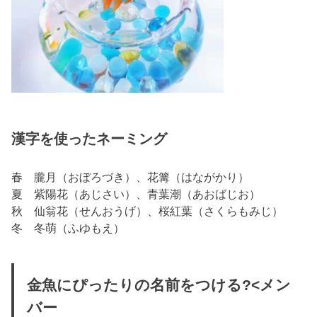
漢字を使ったネーミング
春 朧月（おぼろづき）、花篝（はながかり）
夏 紫陽花（あじさい）、青葉潮（あおばじお）
秋 仙翁花（せんおうげ）、桜紅葉（さくらもみじ）
冬 冬萌（ふゆもえ）
金魚にぴったりの名前をつける?<メン
バー