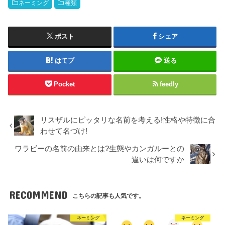
ネーミング
種類
ポスト
シェア
はてブ
送る
Pocket
feedly
リスザルにピッタリな名前を考える!性格や特徴に合
わせて名づけ!
ワラビーの名前の由来とは?生態やカンガルーとの
違いは何ですか
RECOMMEND
こちらの記事も人気です。
ネーミング
ネーミング