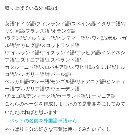
取り上げている外国語は↓
英語/ドイツ語/フィンランド語/スペイン語/イタリア語/ギ
リシャ語/フランス語 /オランダ語
/ラテン語/ノルウェー語/ヒンディー語/ハワイ語/ポルトガ
ル語/タガログ語/スコットランド語
/アイルランド語/アイスランド語/アラビア語/インドネシ
ア語/エストニア語/エスペラント語/
カタルーニャ語/スロバキア語/スワヒリ語/タミル語/トル
コ語/ハンガリー語/ネパール語/
ベルガル語/マレー語/モンゴル語/リトアニア語/ヒンディ
ー語/ブルガリア語/スウェーデン語
/チェコ語/デンマーク語/ポーランド語/ルーマニア語
これらのページを作成しましたので是非参考にしてみて
いただければと思います
⇒
ペットの名前を外国語単語から
やっぱり自分の好きな言葉は使ってみたいですし