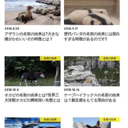
2018.8.30
2018.9.17
アザラシの名前の由来は?大きな
歴代パンダの名前の由来には面白
瞳がかわいいその特徴とは？
すぎる特徴があるのです!!
名前の由来
名前の由来
2018.10.8
2018.10.14
オカピの名前の由来とは?世界三
ケープハイラックスの名前の由来
大珍獣オカピの興味深い生態とは
は？親近感をもてる理由がある
名前の由来
名前の由来