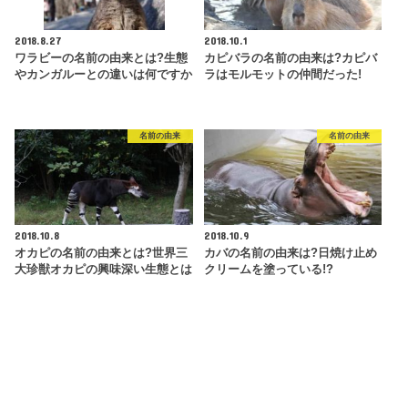
2018.8.27
2018.10.1
ワラビーの名前の由来とは?生態
カピバラの名前の由来は?カピバ
やカンガルーとの違いは何ですか
ラはモルモットの仲間だった!
名前の由来
名前の由来
2018.10.8
2018.10.9
オカピの名前の由来とは?世界三
カバの名前の由来は?日焼け止め
大珍獣オカピの興味深い生態とは
クリームを塗っている!?