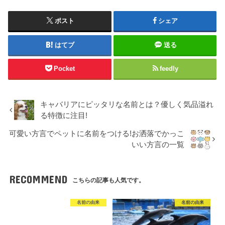
ポスト
シェア
はてブ
送る
Pocket
feedly
キャバリアにピッタリな名前とは？優しく気品溢れ
る特徴に注目!
可愛い方言でペットに名前をつける!お洒落でかっこ
いい方言の一覧
RECOMMEND
こちらの記事も人気です。
名前の由来
名前の由来