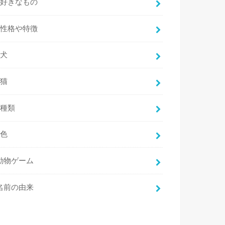
好きなもの
性格や特徴
犬
猫
種類
色
動物ゲーム
名前の由来