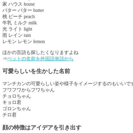
家 ハウス house
バター バター butter
桃 ピーチ peach
牛乳 ミルク milk
光 ライト light
雨 レイン rain
レモン レモン lemon
ほかの言語も探したくなりますよね
⇒
ペットの名前を外国語単語から
可愛らしいを生かした名前
マンチカンの可愛らしい姿や様子をイメージするのもいいで
フワフワからフワちゃん
チョロちゃん
キョロ君
ゴロンちゃん
チロ君
顔の特徴はアイデアを引き出す