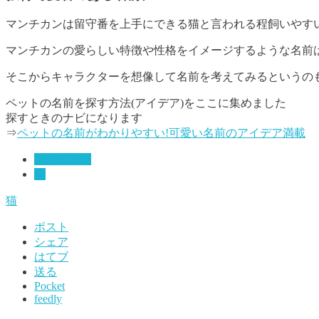
マンチカンは留守番を上手にできる猫と言われる程飼いやす
マンチカンの愛らしい特徴や性格をイメージするような名前
そこからキャラクターを想像して名前を考えてみるというの
ペットの名前を探す方法(アイデア)をここに集めました
探すときのナビになります
⇒
ペットの名前がわかりやすい!可愛い名前のアイデア満載
ネーミング
猫
猫
ポスト
シェア
はてブ
送る
Pocket
feedly