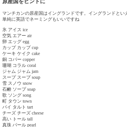
原産国をヒントに
マンチカンの原産国はイングランドです。イングランドとい
単純に英語でネーミングもいいですね
氷 アイス ice
空気 エアー air
卵 エッグ egg
カップ カップ cup
ケーキ ケイク cake
銅 コパー copper
珊瑚 コラル coral
ジャム ジャム jam
スープ スープ soup
雪 スノウ snow
石鹸 ソープ soap
歌 ソング song
町 タウン town
パイ タルト tart
チーズ チーズ cheese
高い トール tall
真珠 パール pearl