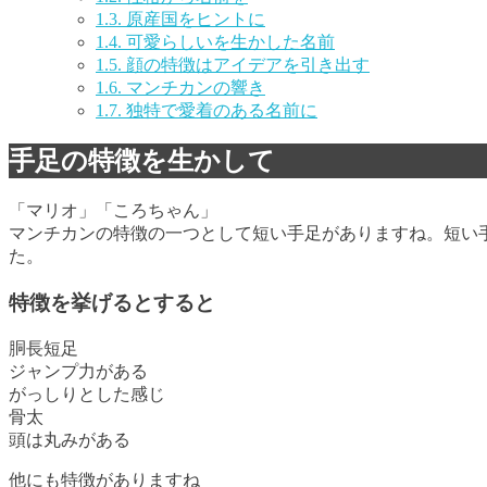
1.3.
原産国をヒントに
1.4.
可愛らしいを生かした名前
1.5.
顔の特徴はアイデアを引き出す
1.6.
マンチカンの響き
1.7.
独特で愛着のある名前に
手足の特徴を生かして
「マリオ」「ころちゃん」
マンチカンの特徴の一つとして短い手足がありますね。短い
た。
特徴を挙げるとすると
胴長短足
ジャンプ力がある
がっしりとした感じ
骨太
頭は丸みがある
他にも特徴がありますね