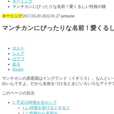
ネーミング
マンチカンにぴったりな名前！愛くるしい性格の猫
ネーミング
2017.03.20
2022.01.27
petname
マンチカンにぴったりな名前！愛くる
ポスト
シェア
はてブ
送る
Pocket
マンチカンの原産国はイングランド（イギリス）。なんとい
白いんですよ。だから名前をつけるときにいろいろなアイデ
このページの目次
1.
手足の特徴を生かして
1.1.
特徴を挙げるとすると
1.2.
性格から名前を