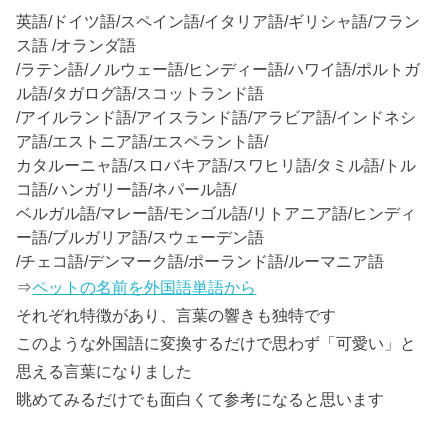
英語/ドイツ語/スペイン語/イタリア語/ギリシャ語/フラン
ス語 /オランダ語
/ラテン語/ノルウェー語/ヒンディー語/ハワイ語/ポルトガ
ル語/タガログ語/スコットランド語
/アイルランド語/アイスランド語/アラビア語/インドネシ
ア語/エストニア語/エスペラント語/
カタルーニャ語/スロバキア語/スワヒリ語/タミル語/トル
コ語/ハンガリー語/ネパール語/
ベルガル語/マレー語/モンゴル語/リトアニア語/ヒンディ
ー語/ブルガリア語/スウェーデン語
/チェコ語/デンマーク語/ポーランド語/ルーマニア語
⇒
ペットの名前を外国語単語から
それぞれ特徴があり、言葉の響きも独特です
このような外国語に変換するだけで思わず「
可愛い
」と
思える言葉になりました
眺めてみるだけでも面白くて参考になると思います