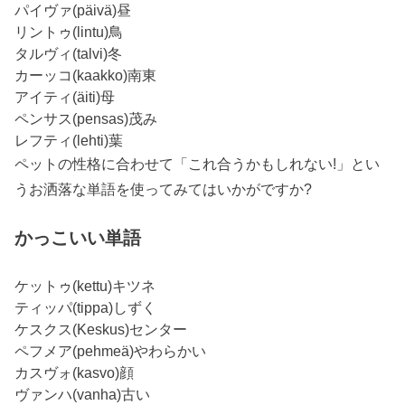
パイヴァ(päivä)昼
リントゥ(lintu)鳥
タルヴィ(talvi)冬
カーッコ(kaakko)南東
アイティ(äiti)母
ペンサス(pensas)茂み
レフティ(lehti)葉
ペットの性格に合わせて「これ合うかもしれない!」とい
うお洒落な単語を使ってみてはいかがですか?
かっこいい単語
ケットゥ(kettu)キツネ
ティッパ(tippa)しずく
ケスクス(Keskus)センター
ペフメア(pehmeä)やわらかい
カスヴォ(kasvo)顔
ヴァンハ(vanha)古い