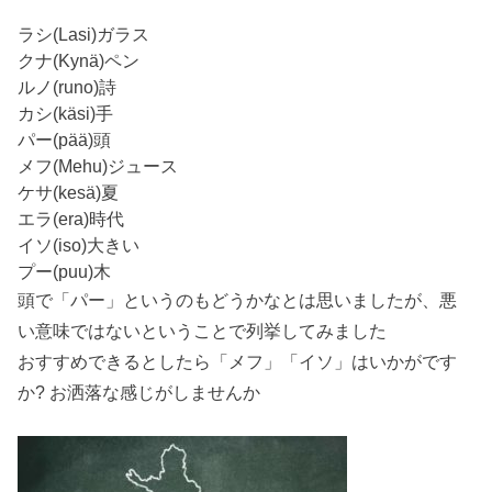
ラシ(Lasi)ガラス
クナ(Kynä)ペン
ルノ(runo)詩
カシ(käsi)手
パー(pää)頭
メフ(Mehu)ジュース
ケサ(kesä)夏
エラ(era)時代
イソ(iso)大きい
プー(puu)木
頭で「パー」というのもどうかなとは思いましたが、悪
い意味ではないということで列挙してみました
おすすめできるとしたら「メフ」「イソ」はいかがです
か? お洒落な感じがしませんか