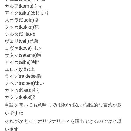
カルフ(karhu)クマ
アイク(aiku)はじまり
スオラ(Suola)塩
クッカ(kukka)花
シルタ(Silta)橋
ヴェリ(veli)兄弟
コヴァ(kova)固い
サタマ(satama)港
アイカ(aika)時間
ユロス(ylös)上
ライデ(raide)線路
ノペア(nopea)速い
カトゥ(Katu)通り
カクシ(kaksi)2
単語を聞いても意味までは浮かばない個性的な言葉が多
いですね
それがかえってオリジナリティを演出できるのではと思
います