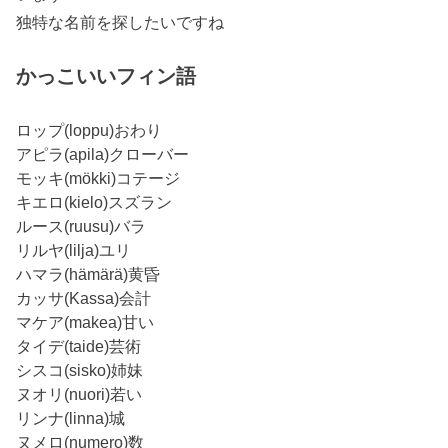
独特な名前を探したいですね
かっこいいフィン語
ロップ(loppu)おわり
アピラ(apila)クローバー
モッキ(mökki)コテージ
キエロ(kielo)スズラン
ルース(ruusu)バラ
リルヤ(lilja)ユリ
ハマラ(hämärä)黄昏
カッサ(Kassa)会計
マケア(makea)甘い
タイデ(taide)芸術
シスコ(sisko)姉妹
ヌオリ(nuori)若い
リンナ(linna)城
ヌメロ(numero)数