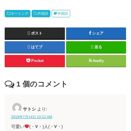
ネーミング
外国語
外国語
ポスト
シェア
はてブ
送る
Pocket
feedly
1
個のコメント
サトシ
より:
2019年7月14日 10:12 AM
可愛い
(・∀・)人(・∀・)