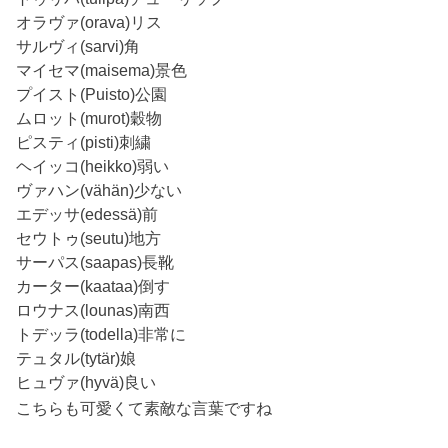
オラヴァ(orava)リス
サルヴィ(sarvi)角
マイセマ(maisema)景色
プイスト(Puisto)公園
ムロット(murot)穀物
ピスティ(pisti)刺繍
ヘイッコ(heikko)弱い
ヴァハン(vähän)少ない
エデッサ(edessä)前
セウトゥ(seutu)地方
サーパス(saapas)長靴
カーター(kaataa)倒す
ロウナス(lounas)南西
トデッラ(todella)非常に
テュタル(tytär)娘
ヒュヴァ(hyvä)良い
こちらも可愛くて素敵な言葉ですね