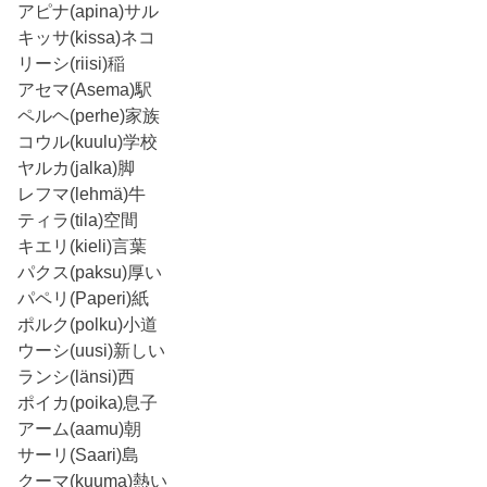
アピナ(apina)サル
キッサ(kissa)ネコ
リーシ(riisi)稲
アセマ(Asema)駅
ペルヘ(perhe)家族
コウル(kuulu)学校
ヤルカ(jalka)脚
レフマ(lehmä)牛
ティラ(tila)空間
キエリ(kieli)言葉
パクス(paksu)厚い
パペリ(Paperi)紙
ポルク(polku)小道
ウーシ(uusi)新しい
ランシ(länsi)西
ポイカ(poika)息子
アーム(aamu)朝
サーリ(Saari)島
クーマ(kuuma)熱い