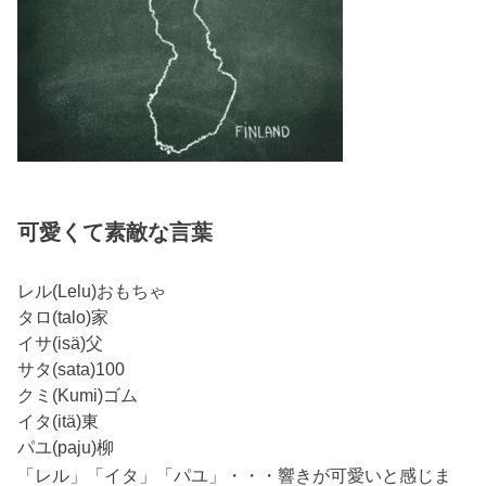
可愛くて素敵な言葉
レル(Lelu)おもちゃ
タロ(talo)家
イサ(isä)父
サタ(sata)100
クミ(Kumi)ゴム
イタ(itä)東
パユ(paju)柳
「レル」「イタ」「パユ」・・・響きが可愛いと感じま