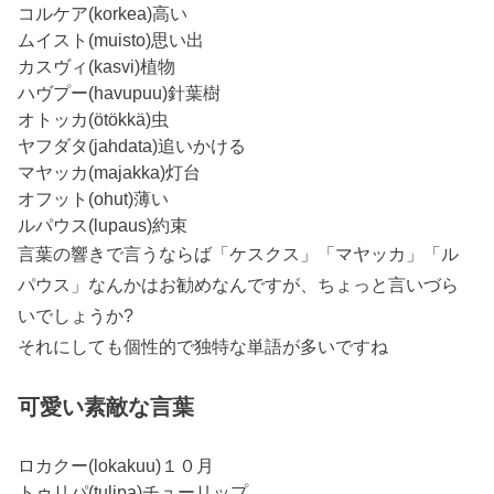
コルケア(korkea)高い
ムイスト(muisto)思い出
カスヴィ(kasvi)植物
ハヴプー(havupuu)針葉樹
オトッカ(ötökkä)虫
ヤフダタ(jahdata)追いかける
マヤッカ(majakka)灯台
オフット(ohut)薄い
ルパウス(lupaus)約束
言葉の響きで言うならば「ケスクス」「マヤッカ」「ル
パウス」なんかはお勧めなんですが、ちょっと言いづら
いでしょうか?
それにしても個性的で独特な単語が多いですね
可愛い素敵な言葉
ロカクー(lokakuu)１０月
トゥリパ(tulipa)チューリップ