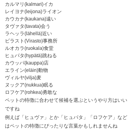
カルマリ(kalmari)イカ
レイヨナ(leijona)ライオン
カウカナ(kaukana)遠い
タヴァタ(tavata)会う
ラヘッラ(lähellä)近い
ビラスト(Virasto)事務所
ルオカラ(ruokala)食堂
ヒュパタ(hypätä)跳ねる
カウッパ(kauppa)店
エライン(eläin)動物
ヴィルヤ(vilja)麦
ヌックア(nukkua)眠る
ロフケア(rohkea)勇敢な
ペットの特徴に合わせて候補を選ぶというやり方はいい
ですね
例えば「ヒュヴァ」とか「ヒュパタ」「ロフケア」など
はペットの特徴にぴったりな言葉かもしれませんね