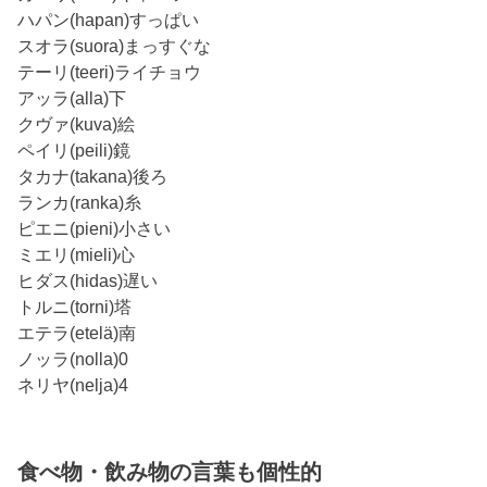
ハパン(hapan)すっぱい
スオラ(suora)まっすぐな
テーリ(teeri)ライチョウ
アッラ(alla)下
クヴァ(kuva)絵
ペイリ(peili)鏡
タカナ(takana)後ろ
ランカ(ranka)糸
ピエニ(pieni)小さい
ミエリ(mieli)心
ヒダス(hidas)遅い
トルニ(torni)塔
エテラ(etelä)南
ノッラ(nolla)0
ネリヤ(nelja)4
食べ物・飲み物の言葉も個性的