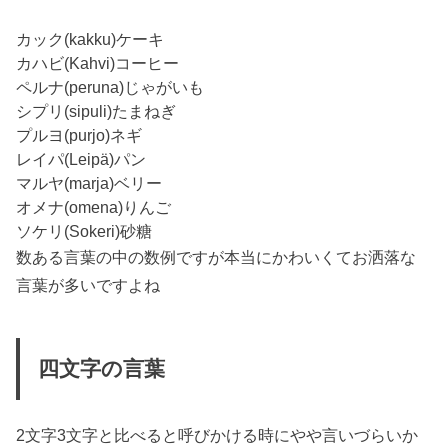
カック(kakku)ケーキ
カハビ(Kahvi)コーヒー
ペルナ(peruna)じゃがいも
シプリ(sipuli)たまねぎ
プルヨ(purjo)ネギ
レイパ(Leipä)パン
マルヤ(marja)ベリー
オメナ(omena)りんご
ソケリ(Sokeri)砂糖
数ある言葉の中の数例ですが本当にかわいくてお洒落な
言葉が多いですよね
四文字の言葉
2文字3文字と比べると呼びかける時にやや言いづらいか