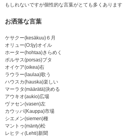
もしれないですが個性的な言葉がとても多くあります
お洒落な言葉
ケサクー(kesäkuu)６月
オリュー(O:ljy)オイル
ホーター(hohtaa)きらめく
ポルサス(porsas)ブタ
オイケア(oikea)右
ラウラー(laulaa)歌う
ハウスカ(hauska)楽しい
マーラタ(määrätä)決める
アウキオ(aukio)広場
ヴァセン(vasen)左
カウッパ(Kauppa)市場
シエメン(siemen)種
マントゥ(mänty)松
レヒティ(Lehti)新聞