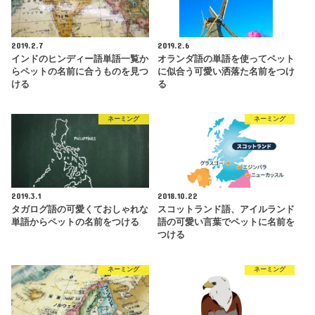
2019.2.7
2019.2.6
インドのヒンディー語単語一覧か
オランダ語の単語を使ってペット
らペットの名前に合うものを見つ
に似合う可愛い洒落た名前をつけ
ける
る
ネーミング
ネーミング
2019.3.1
2018.10.22
タガログ語の可愛くておしゃれな
スコットランド語、アイルランド
単語からペットの名前をつける
語の可愛い言葉でペットに名前を
つける
ネーミング
ネーミング