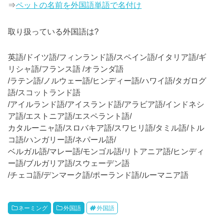
⇒
ペットの名前を外国語単語で名付け
取り扱っている外国語は?
英語/ドイツ語/フィンランド語/スペイン語/イタリア語/ギ
リシャ語/フランス語 /オランダ語
/ラテン語/ノルウェー語/ヒンディー語/ハワイ語/タガログ
語/スコットランド語
/アイルランド語/アイスランド語/アラビア語/インドネシ
ア語/エストニア語/エスペラント語/
カタルーニャ語/スロバキア語/スワヒリ語/タミル語/トル
コ語/ハンガリー語/ネパール語/
ベルガル語/マレー語/モンゴル語/リトアニア語/ヒンディ
ー語/ブルガリア語/スウェーデン語
/チェコ語/デンマーク語/ポーランド語/ルーマニア語
ネーミング
外国語
外国語