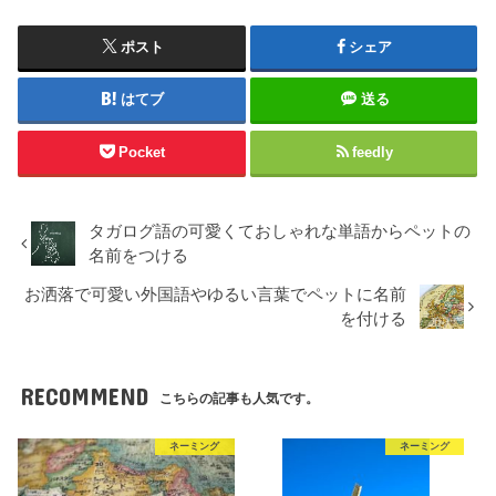
ポスト
シェア
はてブ
送る
Pocket
feedly
タガログ語の可愛くておしゃれな単語からペットの
名前をつける
お洒落で可愛い外国語やゆるい言葉でペットに名前
を付ける
RECOMMEND
こちらの記事も人気です。
ネーミング
ネーミング