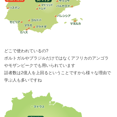
どこで使われているの?
ポルトガル
や
ブラジル
だけではなくアフリカの
アンゴラ
や
モザンビーク
でも用いられています
話者数は
2億人を上回る
ということですから様々な理由で
学ぶ人も多いですね