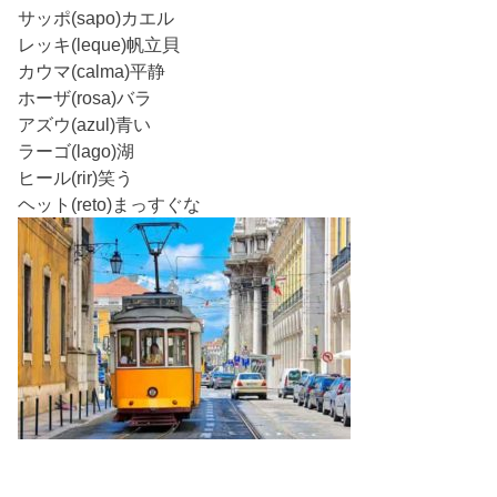
サッポ(sapo)カエル
レッキ(leque)帆立貝
カウマ(calma)平静
ホーザ(rosa)バラ
アズウ(azul)青い
ラーゴ(lago)湖
ヒール(rir)笑う
ヘット(reto)まっすぐな