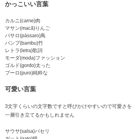
かっこいい言葉
カルニ(carne)肉
マサン(macã)りんご
パサロ(pássaro)鳥
バンブ(bambu)竹
レトラ(letra)歌詞
モーダ(moda)ファッション
ゴルド(gordo)太った
プーロ(puro)純粋な
可愛い言葉
3文字くらいの文字数ですと呼びかけやすいので可愛さを
一層引き立てるかもしれません
サウサ(salsa)パセリ
ガット(gato)猫