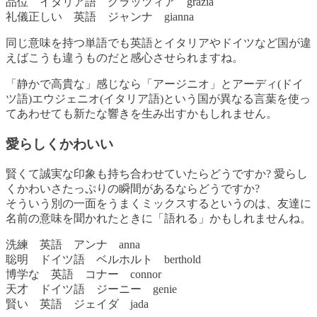
品位 イタリア語 グラッツィア grazia
礼儀正しい 英語 ジャンナ gianna
同じ意味を持つ単語でも英語とイタリアやドイツなど国が違
えばこうも違うものだと感心させられますね。
「静かで高貴な」感じなら「アージニオ」とアーディ(ドイ
ツ語)エウジェニオ(イタリア語)という国が異なる言葉を使っ
てあわせても新たな響きを生み出すかもしれません。
愛らしくかわいい
賢くて誠実な印象も持ち合わせていたらどうですか? 愛らし
くかわいさたっぷりの瞬間があるならどうですか?
そういう別の一面をうまくミックスするというのは、友達に
名前の意味を聞かれたときに「語れる」かもしれませんね。
洗練 英語 アンナ anna
聡明 ドイツ語 ベルホルト berthold
博学な 英語 コナー connor
天才 ドイツ語 ジーニー genie
賢い 英語 ジェイダ jada