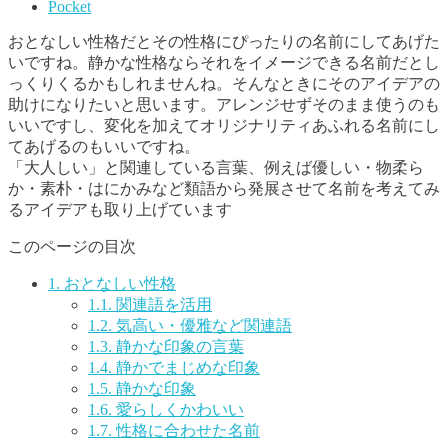
Pocket
おとなしい性格だとその性格にぴったりの名前にしてあげた
いですね。静かな性格ならそれをイメージできる名前だとし
っくりくるかもしれませんね。そんなときにそのアイデアの
助けになりたいと思います。アレンジせずそのまま使うのも
いいですし、変化を加えてオリジナリティあふれる名前にし
てあげるのもいいですね。
「大人しい」と関連している言葉、例えば
優しい・物柔ら
か・素朴・はにかみ
など類語から発展させて名前を考えてみ
るアイデアも取り上げています
このページの目次
1.
おとなしい性格
1.1.
関連語を活用
1.2.
気高い・優雅など関連語
1.3.
静かな印象の言葉
1.4.
静かでまじめな印象
1.5.
静かな印象
1.6.
愛らしくかわいい
1.7.
性格に合わせた名前