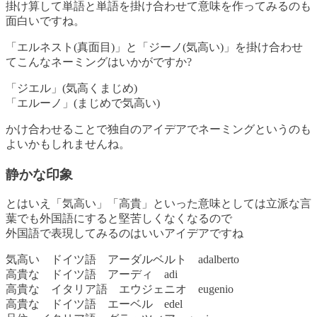
掛け算して単語と単語を掛け合わせて意味を作ってみるのも
面白いですね。
「エルネスト(真面目)」と「ジーノ(気高い)」を掛け合わせ
てこんなネーミングはいかがですか?
「ジエル」(気高くまじめ)
「エルーノ」(まじめで気高い)
かけ合わせることで独自のアイデアでネーミングというのも
よいかもしれませんね。
静かな印象
とはいえ「気高い」「高貴」といった意味としては立派な言
葉でも外国語にすると堅苦しくなくなるので
外国語で表現してみるのはいいアイデアですね
気高い ドイツ語 アーダルベルト adalberto
高貴な ドイツ語 アーディ adi
高貴な イタリア語 エウジェニオ eugenio
高貴な ドイツ語 エーベル edel