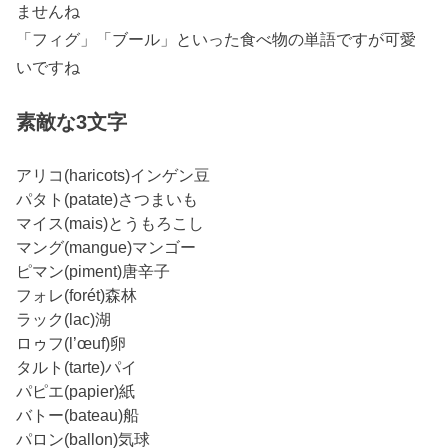
ませんね
「フィグ」「ブール」といった食べ物の単語ですが可愛
いですね
素敵な3文字
アリコ(haricots)インゲン豆
パタト(patate)さつまいも
マイス(mais)とうもろこし
マング(mangue)マンゴー
ピマン(piment)唐辛子
フォレ(forét)森林
ラック(lac)湖
ロゥフ(l’œuf)卵
タルト(tarte)パイ
パピエ(papier)紙
バトー(bateau)船
パロン(ballon)気球