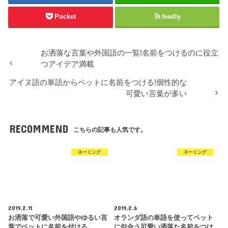
Pocket
feedly
お洒落な言葉や外国語の一覧!名前をつけるのに役立
つアイデア満載
アイヌ語の単語からペットに名前をつける!個性的な
可愛い言葉が多い
RECOMMEND
こちらの記事も人気です。
ネーミング
ネーミング
2019.2.11
2019.2.6
お洒落で可愛い外国語やゆるい言
オランダ語の単語を使ってペット
葉でペットに名前を付ける
に似合う可愛い洒落た名前をつけ