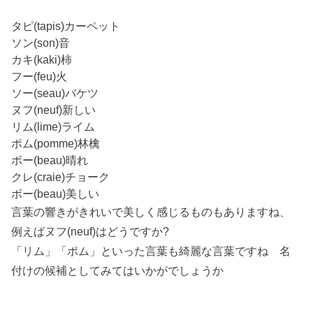
タピ(tapis)カーペット
ソン(son)音
カキ(kaki)柿
フー(feu)火
ソー(seau)バケツ
ヌフ(neuf)新しい
リム(lime)ライム
ポム(pomme)林檎
ボー(beau)晴れ
クレ(craie)チョーク
ボー(beau)美しい
言葉の響きがきれいで美しく感じるものもありますね、
例えばヌフ(neuf)はどうですか?
「リム」「ポム」といった言葉も綺麗な言葉ですね 名
付けの候補としてみてはいかがでしょうか