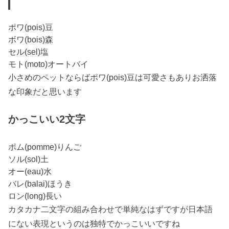
ポワ(pois)豆
ボワ(bois)森
セル(sel)塩
モト(moto)オートバイ
小さめのペットならばポワ(pois)豆は可愛さもありお洒落
な印象だと思います
かっこいい2文字
ポム(pomme)りんご
ソル(sol)土
オー(eau)水
バレ(balai)ほうき
ロン(long)長い
カタカナ二文字の組み合わせで単純なはずですが日本語
にない表現というのは独特でかっこいいですね