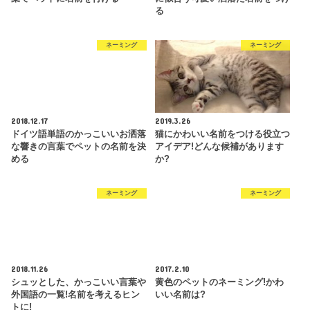
る
ネーミング
ネーミング
2018.12.17
2019.3.26
ドイツ語単語のかっこいいお洒落
猫にかわいい名前をつける役立つ
な響きの言葉でペットの名前を決
アイデア!どんな候補があります
める
か?
ネーミング
ネーミング
2018.11.26
2017.2.10
シュッとした、かっこいい言葉や
黄色のペットのネーミング!かわ
外国語の一覧!名前を考えるヒン
いい名前は?
トに!