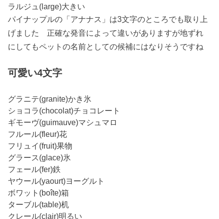
ラルジュ(large)大きい
パイナップルの「アナナス」は3文字のところでも取り上
げました 正確な発音によって違いがありますが地ずれ
にしてもペットの名前としての候補にはなりそうですね
可愛い4文字
グラニテ(granite)かき氷
ショコラ(chocolat)チョコレート
ギモーヴ(guimauve)マシュマロ
フルール(fleur)花
フリュイ(fruit)果物
グラース(glace)氷
フェール(fer)鉄
ヤウール(yaourt)ヨーグルト
ボワット(boîte)箱
ターブル(table)机
クレール(clair)明るい