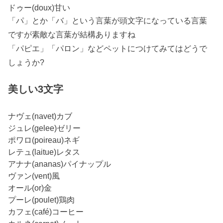
ドゥー(doux)甘い
「パ」とか「バ」という言葉が頭文字になっている言葉
ですが素敵な言葉が結構ありますね
「パピエ」「パロン」などペットにつけてみてはどうで
しょうか?
美しい3文字
ナヴェ(navet)カブ
ジュレ(gelee)ゼリー
ポワロ(poireau)ネギ
レテュ(laitue)レタス
アナナ(ananas)パイナップル
ヴァン(vent)風
オール(or)金
プーレ(poulet)鶏肉
カフェ(café)コーヒー