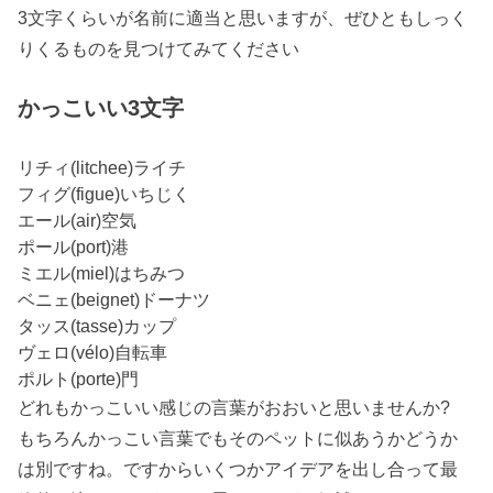
3文字くらいが名前に適当と思いますが、ぜひともしっく
りくるものを見つけてみてください
かっこいい3文字
リチィ(litchee)ライチ
フィグ(figue)いちじく
エール(air)空気
ポール(port)港
ミエル(miel)はちみつ
ベニェ(beignet)ドーナツ
タッス(tasse)カップ
ヴェロ(vélo)自転車
ポルト(porte)門
どれもかっこいい感じの言葉がおおいと思いませんか?
もちろんかっこい言葉でもそのペットに似あうかどうか
は別ですね。ですからいくつかアイデアを出し合って最