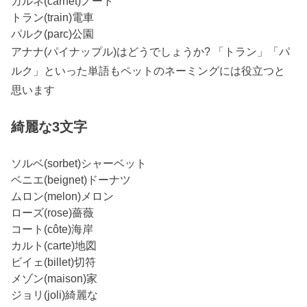
カルネ(carnet)ノート
トラン(train)電車
パルク(parc)公園
アナナ(パイナップル)はどうでしょうか? 「トラン」「パ
ルク」といった単語もペットのネーミングには役立つと
思います
綺麗な3文字
ソルベ(sorbet)シャーベット
ベニエ(beignet)ドーナツ
ムロン(melon)メロン
ローズ(rose)薔薇
コート(côte)海岸
カルト(carte)地図
ビイェ(billet)切符
メゾン(maison)家
ジョリ(joli)綺麗な