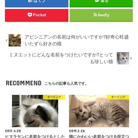
はてブ
送る
Pocket
feedly
アビシニアンの名前は何がいいですか?好奇心旺盛
いたずら好きの猫
ミヌエットにどんな名前をつけたいですか?とって
も珍しい猫
RECOMMEND
こちらの記事も人気です。
ネーミング
ネーミング
2017.4.20
2019.3.26
ヒマラヤンに名前をつけるとした
猫にかわいい名前をつける役立つ