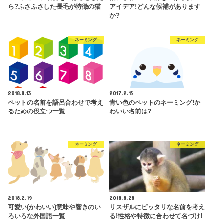
ら?ふさふさした長毛が特徴の猫
アイデア!どんな候補があります
か?
ネーミング
ネーミング
2018.8.13
2017.2.13
ペットの名前を語呂合わせで考え
青い色のペットのネーミング!か
るための役立つ一覧
わいい名前は?
ネーミング
ネーミング
2018.2.19
2018.8.28
可愛い(かわいい)意味や響きのい
リスザルにピッタリな名前を考え
ろいろな外国語一覧
る!性格や特徴に合わせて名づけ!